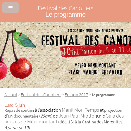
Festival des Canotiers
Le programme
Accueil
Festival des Canotiers
Edition 2017
>
>
>
Le programme
Lundi 5 juin
Ménil Mon Temps
à l’association
et
Repas de soutien
projection
Jean-Paul Miotto
Gala des
d’un
(
20mn
) de
sur le
documentaire
artistes de Ménilmontant
(déc. 16) à la
des Maronites.
Cantine
A partir de 19h