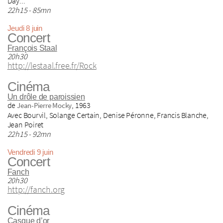
Day...
22h15 - 85mn
Jeudi 8 juin
Concert
François Staal
20h30
http://lestaal.free.fr/Rock
Cinéma
Un drôle de paroissien
de
, 1963
Jean-Pierre Mocky
Avec Bourvil, Solange Certain, Denise Péronne, Francis Blanche,
Jean Poiret
22h15 - 92mn
Vendredi 9 juin
Concert
Fanch
20h30
http://fanch.org
Cinéma
Casque d’or