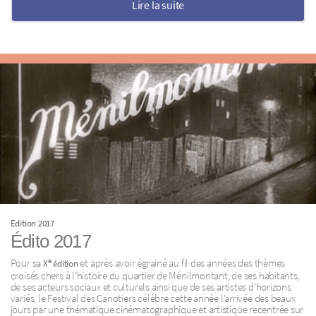
Lire la suite
Edition 2017
Édito 2017
e
Pour sa
et après avoir égrainé au fil des années des thèmes
X
édition
croisés chers à l’histoire du quartier de Ménilmontant, de ses habitants,
de ses acteurs sociaux et culturels ainsi que de ses artistes d’horizons
variés, le Festival des Canotiers célèbre cette année l’arrivée des beaux
jours par une thématique cinématographique et artistique recentrée sur