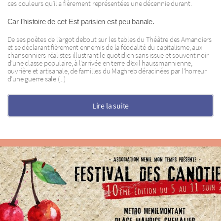
ces couleurs qu’il a fièrement représentées une décennie durant.
Car l’histoire de cet Est parisien est peu banale.
De ses poètes de l’argot debout sur les tables du Théâtre des Amandiers
et se déclarant fièrement ennemis de la féodalité du capitalisme, aux
chansonniers réalistes illustrant le quotidien sans issue et souvent noir
d’une classe populaire, à l’arrivée en terre d’exil haussmannienne,
ouvrière et artisanale, de familles du Maghreb déracinées par l’horreur
d’une guerre sale (...)
Lire la suite