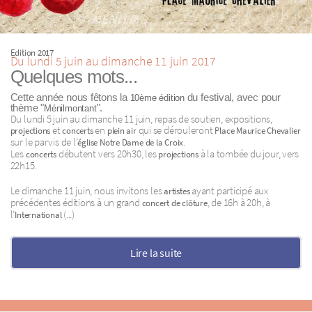
Edition 2017
Du lundi 5 juin au dimanche 11 juin 2017
Quelques mots...
Cette année nous fêtons la
du festival, avec pour
10ème édition
thème "
".
Ménilmontant
Du lundi 5 juin au dimanche 11 juin, repas de soutien, expositions,
et
en
qui se dérouleront
projections
concerts
plein air
Place Maurice Chevalier
sur le parvis de l’
.
église Notre Dame de la Croix
Les
débutent vers 20h30, les
à la tombée du jour, vers
concerts
projections
22h15.
Le dimanche 11 juin, nous invitons les
ayant participé aux
artistes
précédentes éditions à un grand
, de 16h à 20h, à
concert de clôture
l’
(...)
International
Lire la suite