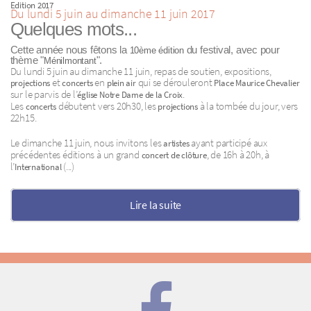
Edition 2017
Du lundi 5 juin au dimanche 11 juin 2017
Quelques mots...
Cette année nous fêtons la
du festival, avec pour
10ème édition
thème "
".
Ménilmontant
Du lundi 5 juin au dimanche 11 juin, repas de soutien, expositions,
et
en
qui se dérouleront
projections
concerts
plein air
Place Maurice Chevalier
sur le parvis de l’
.
église Notre Dame de la Croix
Les
débutent vers 20h30, les
à la tombée du jour, vers
concerts
projections
22h15.
Le dimanche 11 juin, nous invitons les
ayant participé aux
artistes
précédentes éditions à un grand
, de 16h à 20h, à
concert de clôture
l’
(...)
International
Lire la suite