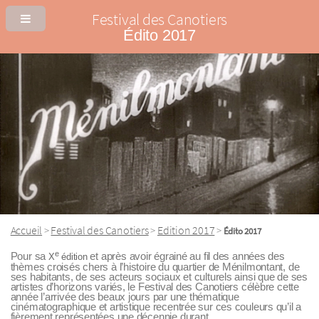
Festival des Canotiers
Édito 2017
Accueil
Festival des Canotiers
Edition 2017
>
>
>
Édito 2017
e
Pour sa
et après avoir égrainé au fil des années des
X
édition
thèmes croisés chers à l’histoire du quartier de Ménilmontant, de
ses habitants, de ses acteurs sociaux et culturels ainsi que de ses
artistes d’horizons variés, le Festival des Canotiers célèbre cette
année l’arrivée des beaux jours par une thématique
cinématographique et artistique recentrée sur ces couleurs qu’il a
fièrement représentées une décennie durant.