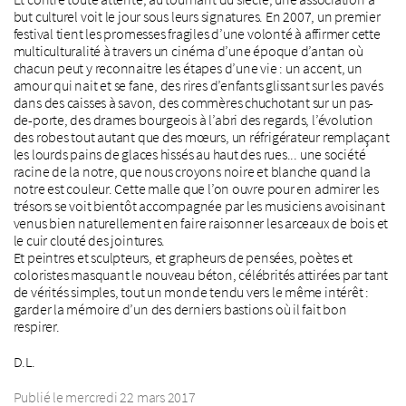
but culturel voit le jour sous leurs signatures. En 2007, un premier
festival tient les promesses fragiles d’une volonté à affirmer cette
multiculturalité à travers un cinéma d’une époque d’antan où
chacun peut y reconnaitre les étapes d’une vie : un accent, un
amour qui nait et se fane, des rires d’enfants glissant sur les pavés
dans des caisses à savon, des commères chuchotant sur un pas-
de-porte, des drames bourgeois à l’abri des regards, l’évolution
des robes tout autant que des mœurs, un réfrigérateur remplaçant
les lourds pains de glaces hissés au haut des rues... une société
racine de la notre, que nous croyons noire et blanche quand la
notre est couleur. Cette malle que l’on ouvre pour en admirer les
trésors se voit bientôt accompagnée par les musiciens avoisinant
venus bien naturellement en faire raisonner les arceaux de bois et
le cuir clouté des jointures.
Et peintres et sculpteurs, et grapheurs de pensées, poètes et
coloristes masquant le nouveau béton, célébrités attirées par tant
de vérités simples, tout un monde tendu vers le même intérêt :
garder la mémoire d’un des derniers bastions où il fait bon
respirer.
D.L.
Publié le mercredi 22 mars 2017