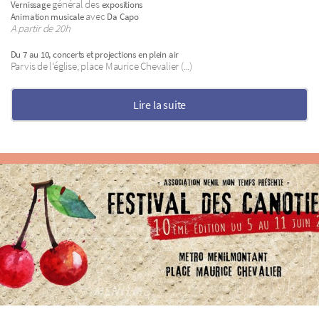
général des
Vernissage
expositions
avec
Animation musicale
Da Capo
A partir de 20h
Du 7 au 10, concerts et projections en plein air
Parvis de l’église, place Maurice Chevalier (...)
Lire la suite