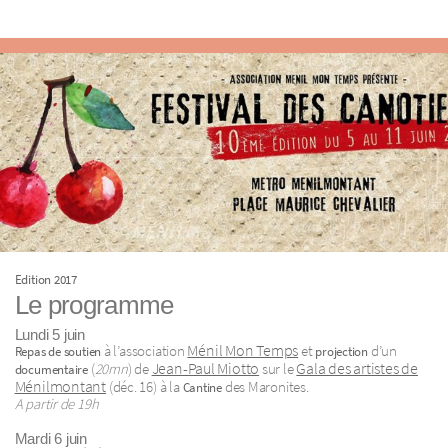
Edition 2017
Le programme
Lundi 5 juin
Ménil Mon Temps
à l’association
et
d’un
Repas de soutien
projection
Jean-Paul Miotto
Gala des artistes de
(
20mn
) de
sur le
documentaire
Ménilmontant
(déc. 16) à la
des Maronites.
Cantine
A partir de 19h
Mardi 6 juin