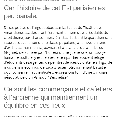
Car l’histoire de cet Est parisien est
peu banale.
De ses poètes de l’argot debout sur les tables du Théâtre des
Amandiers et se déclarant fièrement ennemis de la féodalité du
capitalisme, aux chansonniers réalistes illustrant le quotidien sans
issue et souvent noir d’une classe populaire, à l’arrivée en terre
d’exil haussmannienne, ouvrière et artisanale, de familles du
Maghreb déracinées par l’horreur d’une guerre sale, un tissage
humain et culturel y est né avec le temps. Bien souvent refuge
d’étudiants désargentés, de peintres de rues ou d’ateliers-frigo, de
musiciens méconnus, de squats rassembleurs menant bataille
pour conserver l’authenticité d’expressions loin d’une chirurgie
négociatrice d’un Paris qui "s’esthétise".
Ce sont les commerçants et cafetiers
à l’ancienne qui maintiennent un
équilibre en ces lieux.
Et contre toute attente, au tournant du siècle, une association à