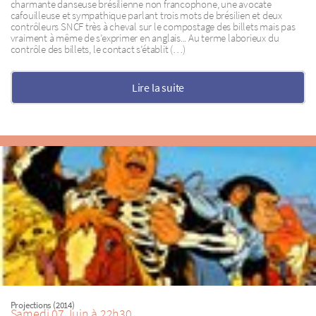
charmante danseuse brésilienne non francophone, une avocate
cafouilleuse et sympathique parlant trois mots de brésilien et deux
contrôleurs SNCF très à cheval sur le compostage des billets mais pas
vraiment à même de s’exprimer en anglais... Au terme laborieux du
contrôle des billets, le contact s’établit (…)
Lire la suite
Projections (2014)
Samedi 07 Juin à 22h30