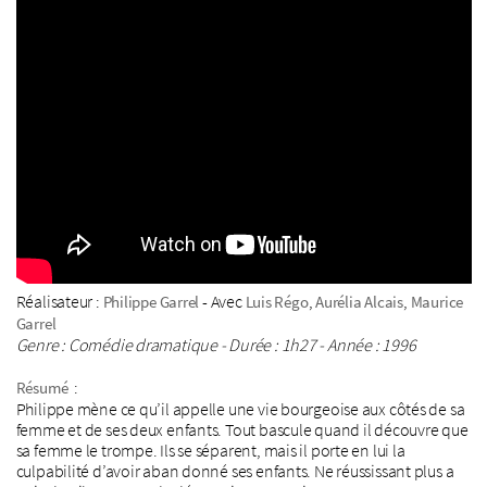
Réalisateur :
- Avec
,
,
Philippe Garrel
Luis Régo
Aurélia Alcais
Maurice
Garrel
Genre : Comédie dramatique - Durée : 1h27 - Année : 1996
:
Résumé
Philippe mène ce qu’il appelle une vie bourgeoise aux côtés de sa
femme et de ses deux enfants. Tout bascule quand il découvre que
sa femme le trompe. Ils se séparent, mais il porte en lui la
culpabilité d’avoir aban donné ses enfants. Ne réussissant plus a