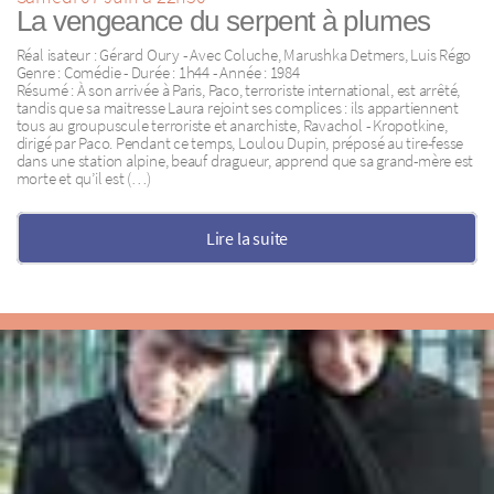
La vengeance du serpent à plumes
Réal isateur : Gérard Oury - Avec Coluche, Marushka Detmers, Luis Régo
Genre : Comédie - Durée : 1h44 - Année : 1984
Résumé : À son arrivée à Paris, Paco, terroriste international, est arrêté,
tandis que sa maitresse Laura rejoint ses complices : ils appartiennent
tous au groupuscule terroriste et anarchiste, Ravachol - Kropotkine,
dirigé par Paco. Pendant ce temps, Loulou Dupin, préposé au tire-fesse
dans une station alpine, beauf dragueur, apprend que sa grand-mère est
morte et qu’il est (…)
Lire la suite