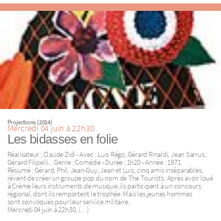
Projections (2014)
Mercredi 04 juin à 22h30
Les bidasses en folie
Réalisateur : Claude Zidi - Avec : Luis Régo, Gérard Rinaldi, Jean Sarrus,
Gérard Filipelli... Genre : Comédie - Durée : 1h20 - Année : 1971
Résumé : Gérard, Phil, Jean-Guy, Jean et Luis, cinq amis inséparables,
rêvent de créer un groupe pop du nom de The Tourist’s. Après avoir loué
à Crème leurs instruments de musique, ils participent à un concours
régional, dont ils remportent le trophée. Mais les jeunes hommes
sont convoqués pour leur service militaire...
Mercredi 04 juin à 22h30, (…)