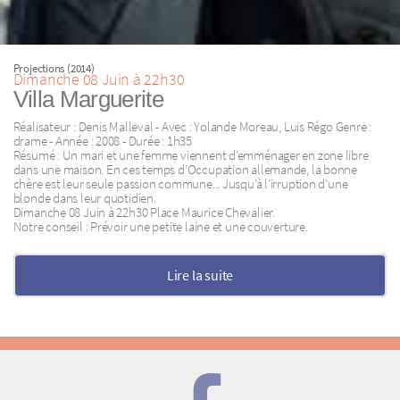
Projections (2014)
Dimanche 08 Juin à 22h30
Villa Marguerite
Réalisateur : Denis Malleval - Avec : Yolande Moreau, Luis Régo Genre :
drame - Année : 2008 - Durée : 1h35
Résumé : Un mari et une femme viennent d’emménager en zone libre
dans une maison. En ces temps d’Occupation allemande, la bonne
chère est leur seule passion commune... Jusqu’à l’irruption d’une
blonde dans leur quotidien.
Dimanche 08 Juin à 22h30 Place Maurice Chevalier.
Notre conseil : Prévoir une petite laine et une couverture.
Lire la suite