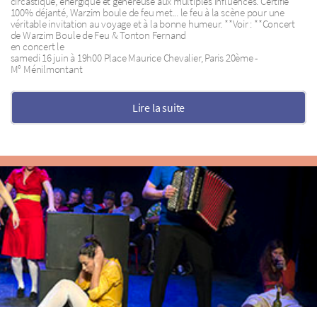
circastique, énergique et généreuse aux multiples influences. Certifié
100% déjanté, Warzim boule de feu met... le feu à la scène pour une
véritable invitation au voyage et à la bonne humeur. **Voir : **Concert
de Warzim Boule de Feu & Tonton Fernand
en concert le
samedi 16 juin à 19h00 Place Maurice Chevalier, Paris 20ème -
M° Ménilmontant
Lire la suite