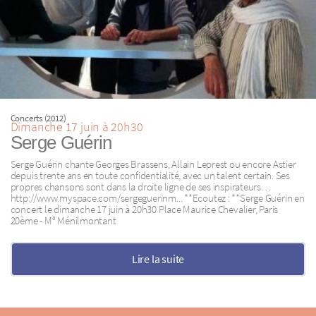
Concerts (2012)
Dimanche 17 juin à 20h30
Serge Guérin
Serge Guérin chante Georges Brassens, Allain Leprest ou encore Astier
depuis trente ans en toute confidentialité, avec un talent certain. Ses
propres chansons sont dans la droite ligne de ses inspirateurs…
http://www.myspace.com/sergeguerinm... **Ecoutez : **Serge Guérin en
concert le dimanche 17 juin à 20h30 Place Maurice Chevalier, Paris
20ème - M° Ménilmontant
Lire la suite