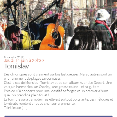
Concerts (2012)
Jeudi 14 juin à 20h30
Tomislav
Des chroniques sont vraiment parfois fastidieuses, Mais d’autres sont un
enchaînement de plages savoureuses.
C’est le cas de Monsieur Tomislav et de son album Avant Le Départ. Une
voix, un harmonica, un Charley, une grosse caisse... et sa guitare.
Près de 400 concerts pour une identité se forger, et un premier album
que l’on prend de plein fouet !
La formule paraît simple mais elle est surtout poignante, Les mélodies et
le vibrato rendent chaque chanson si prenante.
Teintées de (…)