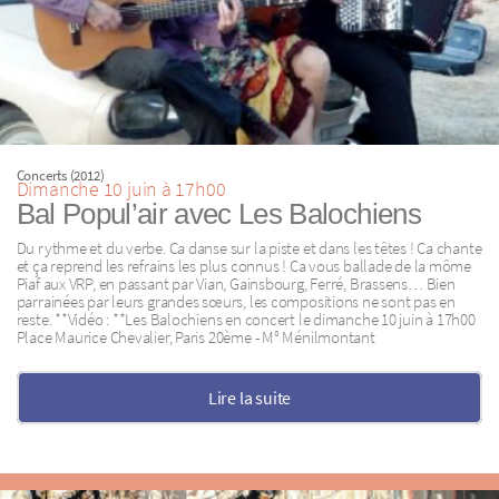
Concerts (2012)
Dimanche 10 juin à 17h00
Bal Popul’air avec Les Balochiens
Du rythme et du verbe. Ca danse sur la piste et dans les têtes ! Ca chante
et ça reprend les refrains les plus connus ! Ca vous ballade de la môme
Piaf aux VRP, en passant par Vian, Gainsbourg, Ferré, Brassens… Bien
parrainées par leurs grandes sœurs, les compositions ne sont pas en
reste. **Vidéo : **Les Balochiens en concert le dimanche 10 juin à 17h00
Place Maurice Chevalier, Paris 20ème - M° Ménilmontant
Lire la suite