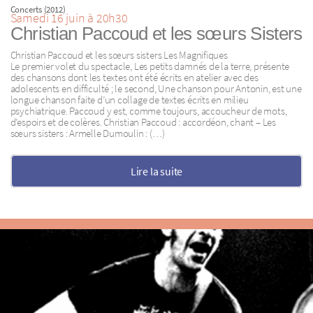
Concerts (2012)
Samedi 16 juin à 20h30
Christian Paccoud et les sœurs Sisters
Christian Paccoud et les sœurs sisters Les Magnifiques
Le premier volet du spectacle, Les petits damnés de la terre, présente
des chansons dont les textes ont été écrits en atelier avec des
adolescents en difficulté ; le second, Une chanson pour Antonin, est une
longue chanson faite d’un collage de textes écrits en milieu
psychiatrique. Paccoud y est, comme toujours, accoucheur de mots,
d’espoirs et de colères. Christian Paccoud : accordéon, chant – Les
sœurs sisters : Armelle Dumoulin : (…)
Lire la suite