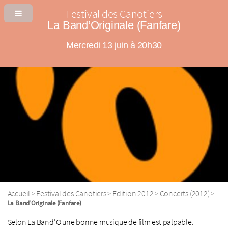
Festival des Canotiers
La Band’Originale (Fanfare)
Mercredi 13 juin à 20h30
Accueil
Festival des Canotiers
Edition 2012
Concerts (2012)
>
>
>
>
La Band’Originale (Fanfare)
Selon La Band’O une bonne musique de film est palpable.