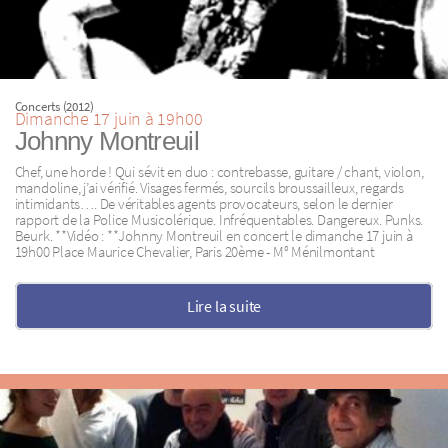
Concerts (2012)
Dimanche 17 juin à 19h00
Johnny Montreuil
Chef, une horde ! Qui sévit en duo : contrebasse, guitare / chant, violon,
mandoline, j’ai vérifié. Visages fermés, sourcils broussailleux, regards
intimidants…. De véritables agents provocateurs, selon le dernier
rapport de la Police Musicolérique. Infréquentables. Dangereux. Punks.
Beurk. **Vidéo : **Johnny Montreuil en concert le dimanche 17 juin à
19h00 Place Maurice Chevalier, Paris 20ème - M° Ménilmontant
Lire la suite