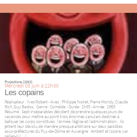
Projections (2015)
Mercredi 03 juin à 22h30
Les copains
Réalisateur : Yves Robert - Avec : Philippe Noiret, Pierre Mondy, Claude
Rich, Guy Bedos... Genre : Comédie - Durée : 1h35 - Année : 1965
Résumé : Sept inséparables décident de prendre quelques jours de
vacances pour mettre au point trois énormes canulars destinés à
bafouer les corps constitués : l’armée, l’église et l’administration... Ils
jettent leur dévolu de manière presque arbitraire sur deux paisibles
sous-préfectures du Puy-de-Dôme en Auvergne : Ambert et Issoire, car
celles-ci (…)