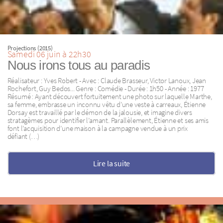
Projections (2015)
Samedi 06 juin à 22h30
Nous irons tous au paradis
Réalisateur : Yves Robert - Avec : Claude Brasseur, Victor Lanoux, Jean
Rochefort, Guy Bedos... Genre : Comédie - Durée : 1h50 - Année : 1977
Résumé : Ayant découvert fortuitement une photo sur laquelle Marthe,
sa femme, embrasse un inconnu vêtu d’une veste à carreaux, Étienne
Dorsay est travaillé par le démon de la jalousie, et imagine divers
stratagèmes pour identifier l’amant. Parallèlement, Étienne et ses amis
font l’acquisition d’une maison à la campagne vendue à un prix
défiant (…)
Lire la suite