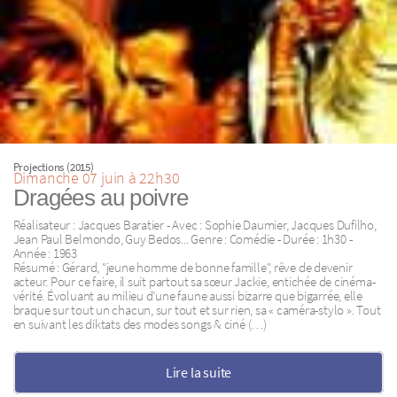
Projections (2015)
Dimanche 07 juin à 22h30
Dragées au poivre
Réalisateur : Jacques Baratier - Avec : Sophie Daumier, Jacques Dufilho,
Jean Paul Belmondo, Guy Bedos... Genre : Comédie - Durée : 1h30 -
Année : 1963
Résumé : Gérard, "jeune homme de bonne famille", rêve de devenir
acteur. Pour ce faire, il suit partout sa sœur Jackie, entichée de cinéma-
vérité. Évoluant au milieu d’une faune aussi bizarre que bigarrée, elle
braque sur tout un chacun, sur tout et sur rien, sa « caméra-stylo ». Tout
en suivant les diktats des modes songs & ciné (…)
Lire la suite