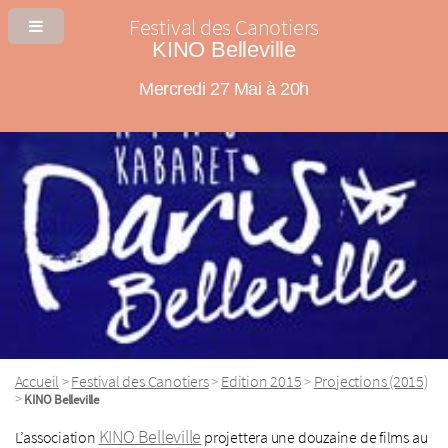
Festival des Canotiers
KINO Belleville
Mercredi 27 Mai à 20h
Accueil
Festival des Canotiers
Edition 2015
Projections (2015)
>
>
>
>
KINO Belleville
KINO Belleville
L’association
projettera une douzaine de films au