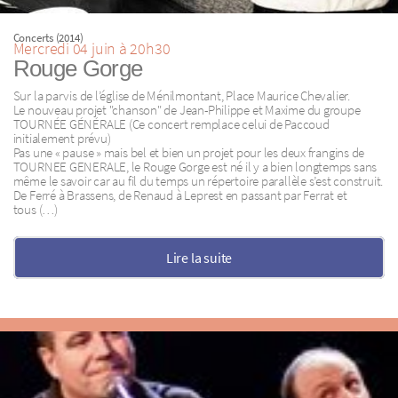
Concerts (2014)
Mercredi 04 juin à 20h30
Rouge Gorge
Sur la parvis de l’église de Ménilmontant, Place Maurice Chevalier.
Le nouveau projet "chanson" de Jean-Philippe et Maxime du groupe
TOURNÉE GÉNÉRALE (Ce concert remplace celui de Paccoud
initialement prévu)
Pas une « pause » mais bel et bien un projet pour les deux frangins de
TOURNEE GENERALE, le Rouge Gorge est né il y a bien longtemps sans
même le savoir car au fil du temps un répertoire parallèle s’est construit.
De Ferré à Brassens, de Renaud à Leprest en passant par Ferrat et
tous (…)
Lire la suite