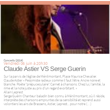
Concerts (2014)
Vendredi 06 juin à 20h30
Claude Astier VS Serge Guerin
Sur la parvis de l’église de Ménilmontant, Place Maurice Chevalier.
Claude Astier « Pessimiste radieux comme il faut l’être. Ancre noire et
blanche. Poète "prépuceculaire". Carnet à chansons. Chez lui, l’amitié, la
rime et la note juste au prix d’un regard exorbitant. »
Allain Leprest
Serge Guérin Chanteur baladin bien connu à Ménilmontant, où il réside,
interprète des chansons empruntes de sa sensibilité et reprend aussi
volontiers les airs de Brassens, Astier, Leprest... pour notre (…)