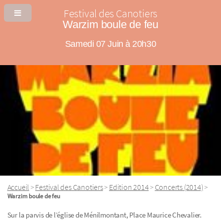
Festival des Canotiers
Warzim boule de feu
Samedi 07 Juin à 20h30
Accueil
Festival des Canotiers
Edition 2014
Concerts (2014)
>
>
>
>
Warzim boule de feu
Sur la parvis de l’église de Ménilmontant, Place Maurice Chevalier.