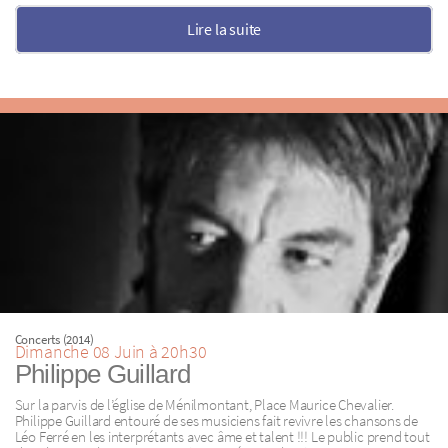
Lire la suite
Concerts (2014)
Dimanche 08 Juin à 20h30
Philippe Guillard
Sur la parvis de l’église de Ménilmontant, Place Maurice Chevalier.
Philippe Guillard entouré de ses musiciens fait revivre les chansons de
Léo Ferré en les interprétants avec âme et talent !!! Le public prend tout