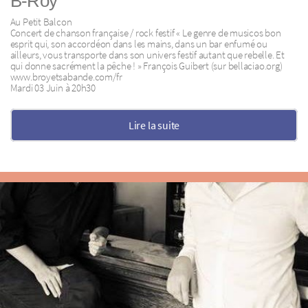
B-Roy
Au Petit Balcon
Concert de chanson française / rock festif « Le genre de musicos bon
esprit qui, son accordéon dans les mains, dans un bar enfumé ou
ailleurs, vous transporte dans son univers festif autant que rebelle. Et
qui donne sacrément la pêche ! » François Guibert (sur bellaciao.org)
www.broyetsabande.com/fr
Mardi 03 Juin à 20h30
Lire la suite