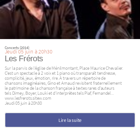
Concerts (2014)
Jeudi 05 juin à 20h30
Les Frérots
Sur la parvis de l’église de Ménilmontant, Place Maurice Chevalier.
C’est un spectacle à 2 voix et 1 piano où transparaît tendresse,
complicité, jeux, émotion, rire. À travers un répertoire de
chansons imaginéaires, Gino et Arnaud revisitent fraternellement
le patrimoine de la chanson française à textes rares d’auteurs
tels Dimey, Boyer, Louki et d’interprètes tels Piaf, Fernandel...
www.lesfrerots.sitew.com
Jeudi 05 juin à 20h30
Lire la suite