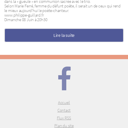
dans la « gueule » en communion sacrée avec le trio.
Selon Marie Ferré, femme du défunt poète, il serait un de ceux qui rend
le mieux aujourd’hui le poète-chanteur.
www.philippe-guillard.fr
Dimanche 08 Juin à 20h30
Lire la suite
Accueil
Contact
Flux RSS
Plan du site