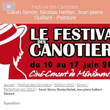
Festival des Canotiers
Sarah Simon, Nicolas Herbet, Jean pierre
Guillard - Peinture
Accueil
Festival des Canotiers
Edition 2012
Expos /
>
>
>
Performances (2012)
>
Sarah Simon, Nicolas Herbet, Jean pierre Guillard -
Peinture
Exposition :