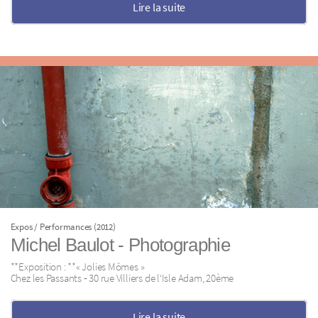
Lire la suite
Expos / Performances (2012)
Michel Baulot ‐ Photographie
**Exposition : **« Jolies Mômes »
Chez les Passants ‐ 30 rue Villiers de l‘Isle Adam, 20ème
Lire la suite