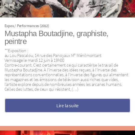
Expos / Performances (2012)
Mustapha Boutadjine, graphiste,
peintre
**Exposition :
au Lou Pascalou, 14 rue des Panoyaux M° Ménilmontant
Vernissage le mardi 12 juin à 19h00
Contre-courant. C’est certainement ce qui caractérise le travail de
Mustapha Boutadjine. À l’inverse des idées reçues, à l’inverse des
représentations conventionnelles, à l’inverse des figures qui alimentent
les magazines et les émissions de télévision aussi riches que vides,
l’artiste explore depuis de nombreuses années les arcanes humains.
Celles des luttes, de ceux qui résistent, (…)
Lire la suite