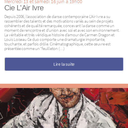
Mercredi 13 et samedi 16 juin à 19h00
Cie L’Air Ivre
Depuis 2006, l’association de danse contemporaine L’Air Ivre a su
rassembler des talents et des motivations variés au sein de projets
cohérents et de qualité remarquée, concevant la danse comme un
moment de rencontre et d’union avec soi et avec son environnement.
La véritable et très véridique histoire d’amour de Carmen Dragon et
Louis Loiseau Ce duo comporte une dramaturgie importante,
touchante, et parfois drôle. Cinématographique, cette œuvre est
présentée comme un "feuilleton (…)
Lire la suite