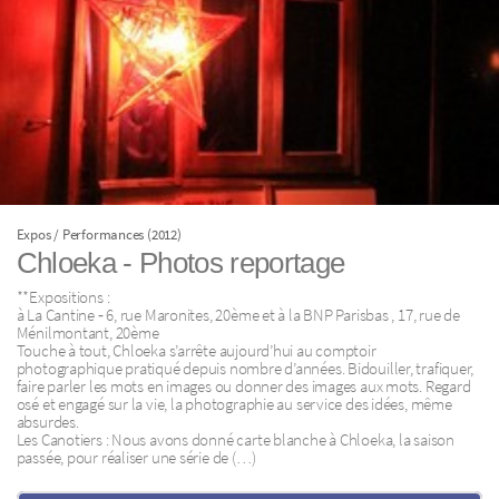
Expos / Performances (2012)
Chloeka - Photos reportage
**Expositions :
à La Cantine ‐ 6, rue Maronites, 20ème et à la BNP Parisbas , 17, rue de
Ménilmontant, 20ème
Touche à tout, Chloeka s’arrête aujourd’hui au comptoir
photographique pratiqué depuis nombre d’années. Bidouiller, trafiquer,
faire parler les mots en images ou donner des images aux mots. Regard
osé et engagé sur la vie, la photographie au service des idées, même
absurdes.
Les Canotiers : Nous avons donné carte blanche à Chloeka, la saison
passée, pour réaliser une série de (…)