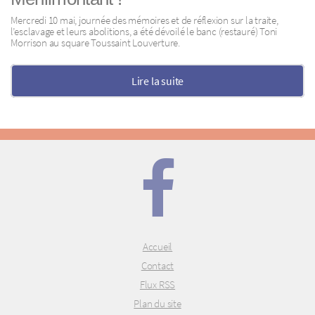
Mercredi 10 mai, journée des mémoires et de réflexion sur la traite,
l’esclavage et leurs abolitions, a été dévoilé le banc (restauré) Toni
Morrison au square Toussaint Louverture.
Lire la suite
Accueil
Contact
Flux RSS
Plan du site