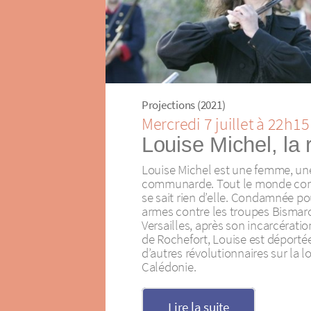
Projections (2021)
Mercredi 7 juillet à 22h15
Louise Michel, la 
Louise Michel est une femme, une
communarde. Tout le monde conn
se sait rien d’elle. Condamnée po
armes contre les troupes Bismarc
Versailles, après son incarcératio
de Rochefort, Louise est déportée
d’autres révolutionnaires sur la 
Calédonie.
Lire la suite