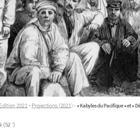
Edition 2021
Projections (2021)
>
>
« Kabyles du Pacifique » et « 
 (52 ’)