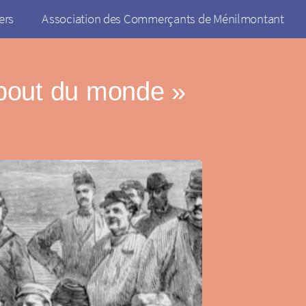
ers
Association des Commerçants de Ménilmontant
 bout du monde »