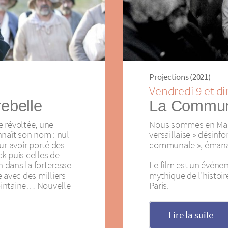
Projections (2021)
Vendredi 9 et di
rebelle
La Commun
 révoltée, une
Nous sommes en Mars 
aît son nom : nul
versaillaise » désinfo
ur avoir porté des
communale », émanat
k puis celles de
n dans la forteresse
Le film est un événe
 avec des milliers
mythique de l’histoi
lointaine… Nouvelle
Paris.
Lire la suite