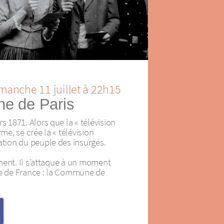
manche 11 juillet à 22h15
e de Paris
1871. Alors que la « télévision
rme, se crée la « télévision
ion du peuple des insurgés.
ment. Il s’attaque à un moment
re de France : la Commune de