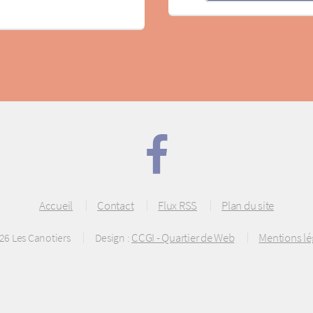
Accueil
Contact
Flux RSS
Plan du site
CCGI - Quartier de Web
Mentions lé
26 Les Canotiers
Design :