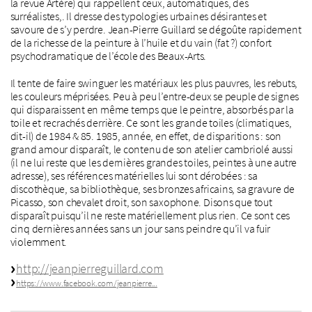
la revue Artère) qui rappellent ceux, automatiques, des
surréalistes,. Il dresse des typologies urbaines désirantes et
savoure de s’y perdre. Jean-Pierre Guillard se dégoûte rapidement
de la richesse de la peinture à l’huile et du vain (fat ?) confort
psychodramatique de l’école des Beaux-Arts.
Il tente de faire swinguer les matériaux les plus pauvres, les rebuts,
les couleurs méprisées. Peu à peu l’entre-deux se peuple de signes
qui disparaissent en même temps que le peintre, absorbés par la
toile et recrachés derrière. Ce sont les grande toiles (climatiques,
dit-il) de 1984 & 85. 1985, année, en effet, de disparitions : son
grand amour disparaît, le contenu de son atelier cambriolé aussi
(il ne lui reste que les dernières grandes toiles, peintes à une autre
adresse), ses références matérielles lui sont dérobées : sa
discothèque, sa bibliothèque, ses bronzes africains, sa gravure de
Picasso, son chevalet droit, son saxophone. Disons que tout
disparaît puisqu’il ne reste matériellement plus rien. Ce sont ces
cinq dernières années sans un jour sans peindre qu’il va fuir
violemment.
http://jeanpierreguillard.com
https://www.facebook.com/jeanpierre...