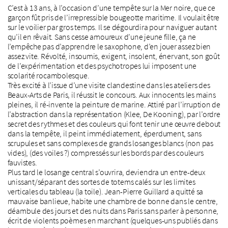
C’est à 13 ans, à l’occasion d’une tempête sur la Mer noire, que ce
garçon fût pris de l’irrepressible bougeotte maritime. Il voulait être
sur le voilier par gros temps. Il se dégourdira pour naviguer autant
qu’il en rêvait. Sans cesse amoureux d’une jeune fille, ça ne
l’empêche pas d’apprendre le saxophone, d’en jouer assez bien
assez vite. Révolté, insoumis, exigent, insolent, énervant, son goût
de l’expérimentation et des psychotropes lui imposent une
scolarité rocambolesque.
Très excité à l’issue d’une visite clandestine dans les ateliers des
Beaux-Arts de Paris, il réussit le concours. Aux innocents les mains
pleines, il ré-invente la peinture de marine. Attiré par l’irruption de
l’abstraction dans la représentation (Klee, De Kooning), par l’ordre
secret des rythmes et des couleurs qui font tenir une œuvre debout
dans la tempête, il peint immédiatement, éperdument, sans
scrupules et sans complexes de grands losanges blancs (non pas
vides), (des voiles ?) compressés sur les bords par des couleurs
fauvistes.
Plus tard le losange central s’ouvrira, deviendra un entre-deux
unissant/séparant des sortes de totems calés sur les limites
verticales du tableau (la toile). Jean-Pierre Guillard a quitté sa
mauvaise banlieue, habite une chambre de bonne dans le centre,
déambule des jours et des nuits dans Paris sans parler à personne,
écrit de violents poèmes en marchant (quelques-uns publiés dans