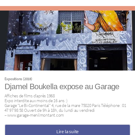
Expositions (2018)
Djamel Boukella expose au Garage
Affiches de films d’après 1968
Expo interdite aux moins de 16 ans :)
Garage "Le Bi-Continental" 4, rue de la mare 75020 Paris Téléphone : 01
47 97 98 58 Ouvert de 9h à 18h, du lundi au vendredi
– www.garage-menilmontant.com
Lire la suite