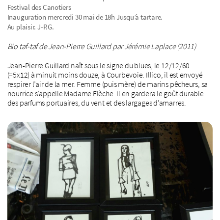
Festival des Canotiers
Inauguration mercredi 30 mai de 18h Jusqu’à tartare.
Au plaisir. J-P.G.
Bio taf-taf de Jean-Pierre Guillard par Jérémie Laplace (2011)
Jean-Pierre Guillard naît sous le signe du blues, le 12/12/60
(=5x12) à minuit moins douze, à Courbevoie. Illico, il est envoyé
respirer l’air de la mer. Femme (puis mère) de marins pêcheurs, sa
nourrice s’appelle Madame Flèche. Il en gardera le goût durable
des parfums portuaires, du vent et des largages d’amarres.