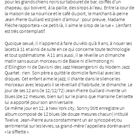
pour les grands chiens noirs sur tabouret de bar, coiffés d’un
chapeau, qui boivent, à la paille, des sirops à l’eau. Entre la cour de
la maison de sa nourrice et le café du port, le marchant-à-peine
Jean-Pierre Guillard est plein d’amour : pour preuve, Madame
Flèche rapportera « ce petit-là, il aime le sirop de la rue ». L’enfant
est très contemplatif.
Quoique sexué, il n’apprend à faire du vélo qu’à 9 ans, à nouer ses
lacets à 11 et ainsi de suite en ce qui concerne toute technologie
et tout systématisme. À 11 ans aussi, il se réveille un dimanche
matin sans aucun morceau ni de Basie ni d’Armstrong ni
d’Ellington ni de Davis ni des Jazz Messengers ni du Modern Jazz
Quartet : rien. Son père a quitté le domicile familial avec les
disques. Cet enfant aime le jazz, il chante dans le silence les
morceaux avec lesquels il se réveillait d’habitude, le dimanche. Le
jour de ses 12 ans (le 12/12/72) Jean-Pierre Guillard invente un
blues (de 12 mesures, bien sur) sur le piano que marraine Cerisette
lui a apporté pour son anniversaire.
Ce même jour en 12, à New York city, Sonny Stitt enregistre un
album composé de 12 blues (de douze mesures chacun) intitulé
Twelve. Jean-Pierre aura constamment un air syncopé et/ou
sentimental sur les levres, sa grand-mère l’appellera dorénavant
« la sifflette ».