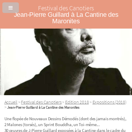
Festival des Canotiers
Jean-Pierre Guillard à La Cantine des
Maronites
Accueil
Festival des Canotiers
Edition 2018
Expositions (2018)
>
>
>
>
Jean-Pierre Guillard à La Cantine des Maronites
Une flopée de Nouveaux Dessins Démodés (dont des jamais montrés),
2 Malones (torsés), un Sprint Bouddha, un Toi-même...
30 œuvres de J-Pierre Guillard exposées à la Cantine dans le cadre du