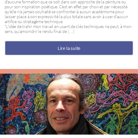
d’aucune formation que ce soit dans son approche de la peinture ou
pour son inspiration poétique. C’est en effet par choix et par nécessité
qu’elle n’a jamais souhaité se confronter à aucun académisme pour
laisser place à son expressivité la plus totale sans avoir à user d’aucun
artifice ou stratagème technique.
"L’idée de trahir mon travail en usant de clés techniques ne peut, à mon
sens, qu’amoindrir le rendu final de (…)
Lire la suite